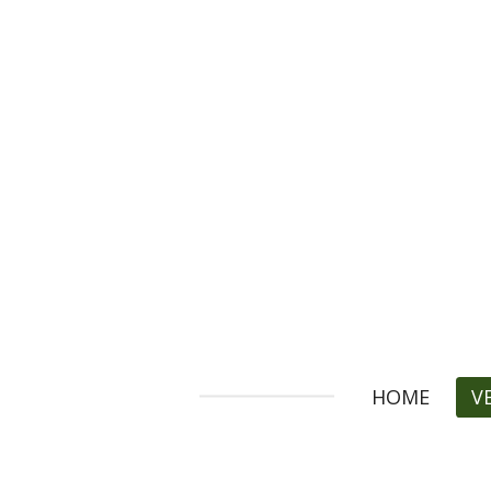
Zum
Hauptinhalt
springen
HOME
V